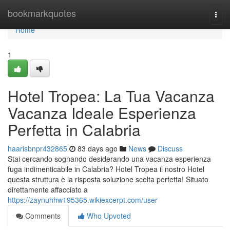
Home
bookmarkquotes
Togg
navi
Home
1
Hotel Tropea: La Tua Vacanza
Vacanza Ideale Esperienza
Perfetta in Calabria
haarisbnpr432865
83 days ago
News
Discuss
Stai cercando sognando desiderando una vacanza esperienza
fuga indimenticabile in Calabria? Hotel Tropea il nostro Hotel
questa struttura è la risposta soluzione scelta perfetta! Situato
direttamente affacciato a
https://zaynuhhw195365.wikiexcerpt.com/user
Comments
Who Upvoted