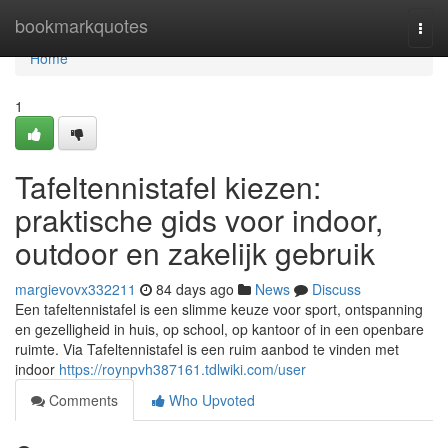
Home
bookmarkquotes
Togg
navi
Home
1
Tafeltennistafel kiezen:
praktische gids voor indoor,
outdoor en zakelijk gebruik
margievovx332211
84 days ago
News
Discuss
Een tafeltennistafel is een slimme keuze voor sport, ontspanning
en gezelligheid in huis, op school, op kantoor of in een openbare
ruimte. Via Tafeltennistafel is een ruim aanbod te vinden met
indoor
https://roynpvh387161.tdlwiki.com/user
Comments
Who Upvoted