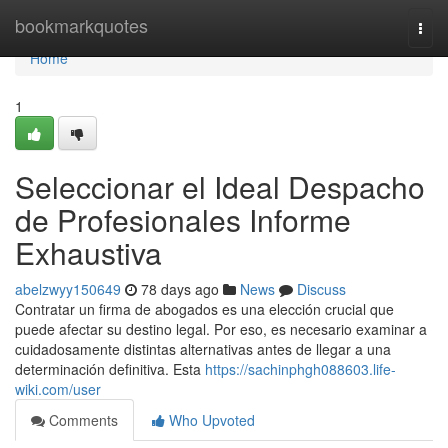
Home
bookmarkquotes
Togg
navi
Home
1
Seleccionar el Ideal Despacho
de Profesionales Informe
Exhaustiva
abelzwyy150649
78 days ago
News
Discuss
Contratar un firma de abogados es una elección crucial que
puede afectar su destino legal. Por eso, es necesario examinar a
cuidadosamente distintas alternativas antes de llegar a una
determinación definitiva. Esta
https://sachinphgh088603.life-
wiki.com/user
Comments
Who Upvoted