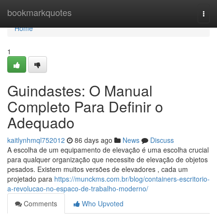
Home
bookmarkquotes
Togg
navi
Home
1
Guindastes: O Manual
Completo Para Definir o
Adequado
kaitlynhmql752012
86 days ago
News
Discuss
A escolha de um equipamento de elevação é uma escolha crucial
para qualquer organização que necessite de elevação de objetos
pesados. Existem muitos versões de elevadores , cada um
projetado para
https://munckms.com.br/blog/containers-escritorio-
a-revolucao-no-espaco-de-trabalho-moderno/
Comments
Who Upvoted