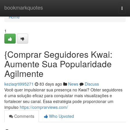
Home
bookmarkquotes
Togg
navi
Home
1
{Comprar Seguidores Kwai:
Aumente Sua Popularidade
Agilmente
keziaqrti995271
83 days ago
News
Discuss
Você quer impulsionar sua presença no Kwai? Obter seguidores
é uma solução eficaz para conquistar mais visualizações e
fortalecer seu canal. Essa estratégia pode proporcionar um
impulso
https://comprarviews.com/
Comments
Who Upvoted