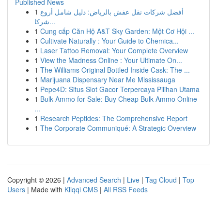
Published News
1
أفضل شركات نقل عفش بالرياض: دليل شامل أروع
شركا...
1
Cung cấp Căn Hộ A&T Sky Garden: Một Cơ Hội ...
1
Cultivate Naturally : Your Guide to Chemica...
1
Laser Tattoo Removal: Your Complete Overview
1
View the Madness Online : Your Ultimate On...
1
The Williams Original Bottled Inside Cask: The ...
1
Marijuana Dispensary Near Me Mississauga
1
Pepe4D: Situs Slot Gacor Terpercaya Pilihan Utama
1
Bulk Ammo for Sale: Buy Cheap Bulk Ammo Online
...
1
Research Peptides: The Comprehensive Report
1
The Corporate Communiqué: A Strategic Overview
Copyright © 2026 |
Advanced Search
|
Live
|
Tag Cloud
|
Top
Users
| Made with
Kliqqi CMS
|
All RSS Feeds