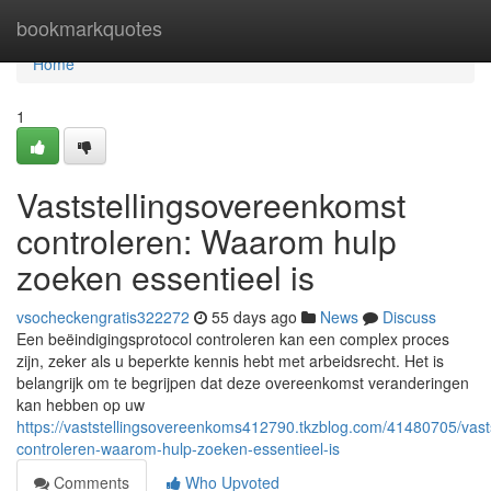
Home
bookmarkquotes
Home
1
Vaststellingsovereenkomst
controleren: Waarom hulp
zoeken essentieel is
vsocheckengratis322272
55 days ago
News
Discuss
Een beëindigingsprotocol controleren kan een complex proces
zijn, zeker als u beperkte kennis hebt met arbeidsrecht. Het is
belangrijk om te begrijpen dat deze overeenkomst veranderingen
kan hebben op uw
https://vaststellingsovereenkoms412790.tkzblog.com/41480705/vast
controleren-waarom-hulp-zoeken-essentieel-is
Comments
Who Upvoted