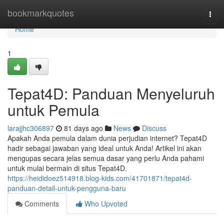
Home
bookmarkquotes
Togg
navi
Home
1
Tepat4D: Panduan Menyeluruh
untuk Pemula
larajjhc306897
81 days ago
News
Discuss
Apakah Anda pemula dalam dunia perjudian internet? Tepat4D
hadir sebagai jawaban yang ideal untuk Anda! Artikel ini akan
mengupas secara jelas semua dasar yang perlu Anda pahami
untuk mulai bermain di situs Tepat4D.
https://heididoez514918.blog-kids.com/41701871/tepat4d-
panduan-detail-untuk-pengguna-baru
Comments
Who Upvoted