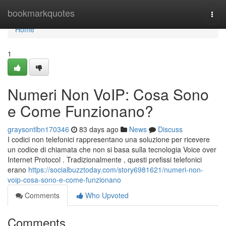
Home
bookmarkquotes
Togg
navi
Home
1
Numeri Non VoIP: Cosa Sono
e Come Funzionano?
graysontlbn170346
83 days ago
News
Discuss
I codici non telefonici rappresentano una soluzione per ricevere
un codice di chiamata che non si basa sulla tecnologia Voice over
Internet Protocol . Tradizionalmente , questi prefissi telefonici
erano
https://socialbuzztoday.com/story6981621/numeri-non-
voip-cosa-sono-e-come-funzionano
Comments
Who Upvoted
Comments