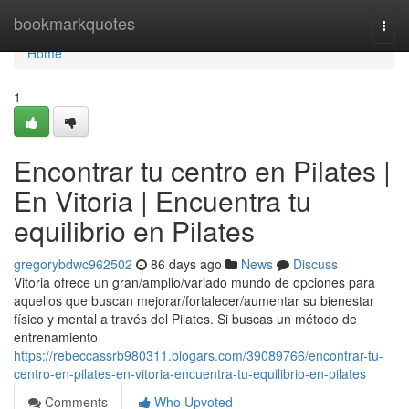
Home
bookmarkquotes
Togg
navi
Home
1
Encontrar tu centro en Pilates |
En Vitoria | Encuentra tu
equilibrio en Pilates
gregorybdwc962502
86 days ago
News
Discuss
Vitoria ofrece un gran/amplio/variado mundo de opciones para
aquellos que buscan mejorar/fortalecer/aumentar su bienestar
físico y mental a través del Pilates. Si buscas un método de
entrenamiento
https://rebeccassrb980311.blogars.com/39089766/encontrar-tu-
centro-en-pilates-en-vitoria-encuentra-tu-equilibrio-en-pilates
Comments
Who Upvoted