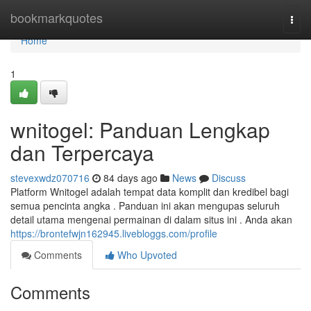
Home
bookmarkquotes
Togg
navi
Home
1
wnitogel: Panduan Lengkap
dan Terpercaya
stevexwdz070716
84 days ago
News
Discuss
Platform Wnitogel adalah tempat data komplit dan kredibel bagi
semua pencinta angka . Panduan ini akan mengupas seluruh
detail utama mengenai permainan di dalam situs ini . Anda akan
https://brontefwjn162945.livebloggs.com/profile
Comments
Who Upvoted
Comments