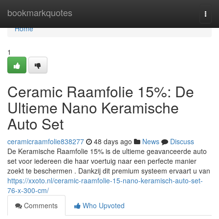
Home
bookmarkquotes
Togg
navi
Home
1
Ceramic Raamfolie 15%: De
Ultieme Nano Keramische
Auto Set
ceramicraamfolie838277
48 days ago
News
Discuss
De Keramische Raamfolie 15% is de ultieme geavanceerde auto
set voor iedereen die haar voertuig naar een perfecte manier
zoekt te beschermen . Dankzij dit premium systeem ervaart u van
https://xxoto.nl/ceramic-raamfolie-15-nano-keramisch-auto-set-
76-x-300-cm/
Comments
Who Upvoted