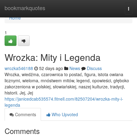
Home
bookmarkquotes
Togg
navi
Home
1
Wrozka: Mity i Legenda
wrozka546188
52 days ago
News
Discuss
Wrozka, wiedźma, czarownica to postać, figura, istota owiana
licznymi, wieloma, mnóstwem mitów, legend, opowieści, głęboko
zakorzeniona w polskiej, słowiańskiej, naszej kulturze, tradycji,
historii. Jej, Jej
https://janicedcab535574.fitnell.com/82507204/wrozka-mity-i-
legenda
Comments
Who Upvoted
Comments