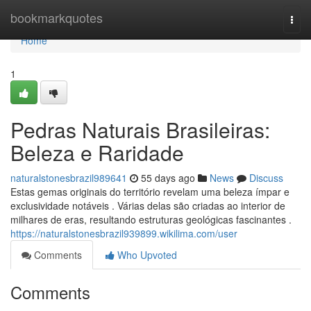
Home
bookmarkquotes
Togg
navi
Home
1
Pedras Naturais Brasileiras:
Beleza e Raridade
naturalstonesbrazil989641
55 days ago
News
Discuss
Estas gemas originais do território revelam uma beleza ímpar e
exclusividade notáveis . Várias delas são criadas ao interior de
milhares de eras, resultando estruturas geológicas fascinantes .
https://naturalstonesbrazil939899.wikilima.com/user
Comments
Who Upvoted
Comments