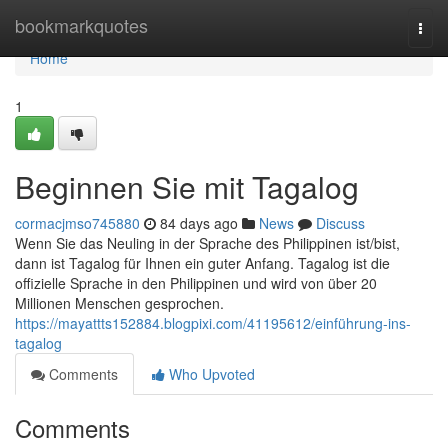
Home
bookmarkquotes
Togg
navi
Home
1
Beginnen Sie mit Tagalog
cormacjmso745880
84 days ago
News
Discuss
Wenn Sie das Neuling in der Sprache des Philippinen ist/bist,
dann ist Tagalog für Ihnen ein guter Anfang. Tagalog ist die
offizielle Sprache in den Philippinen und wird von über 20
Millionen Menschen gesprochen.
https://mayattts152884.blogpixi.com/41195612/einführung-ins-
tagalog
Comments
Who Upvoted
Comments