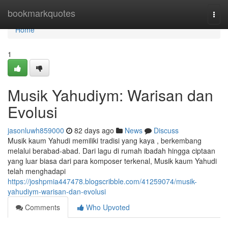
Home
bookmarkquotes
Togg
navi
Home
1
Musik Yahudiym: Warisan dan
Evolusi
jasonluwh859000
82 days ago
News
Discuss
Musik kaum Yahudi memiliki tradisi yang kaya , berkembang
melalui berabad-abad. Dari lagu di rumah ibadah hingga ciptaan
yang luar biasa dari para komposer terkenal, Musik kaum Yahudi
telah menghadapi
https://joshpmia447478.blogscribble.com/41259074/musik-
yahudiym-warisan-dan-evolusi
Comments
Who Upvoted