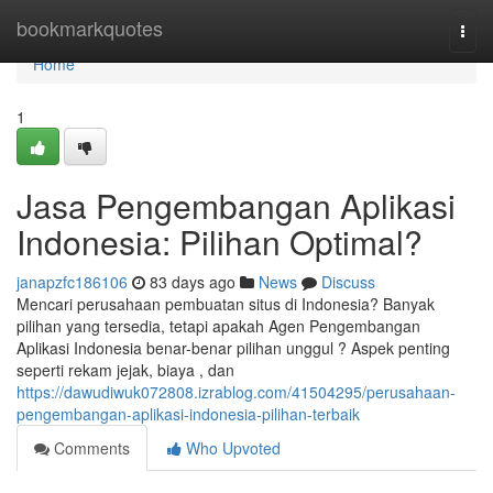
Home
bookmarkquotes
Togg
navi
Home
1
Jasa Pengembangan Aplikasi
Indonesia: Pilihan Optimal?
janapzfc186106
83 days ago
News
Discuss
Mencari perusahaan pembuatan situs di Indonesia? Banyak
pilihan yang tersedia, tetapi apakah Agen Pengembangan
Aplikasi Indonesia benar-benar pilihan unggul ? Aspek penting
seperti rekam jejak, biaya , dan
https://dawudiwuk072808.izrablog.com/41504295/perusahaan-
pengembangan-aplikasi-indonesia-pilihan-terbaik
Comments
Who Upvoted