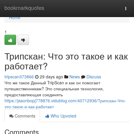
Home
bookmarkquotes
Togg
navi
Home
1
Трипскан: Что это такое и как
работает?
tripscan373866
29 days ago
News
Discuss
Что же такое Данный TripScan и как он помогает
путешественникам? Это специальная технология,
предоставляющая соединять
https://jasonbopj778876.vidublog.com/40712936/Трипскан-Что-
это-такое-и-как-работает
Comments
Who Upvoted
Comments