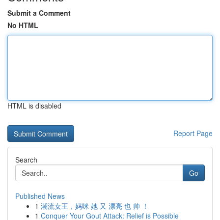
Submit a Comment
No HTML
HTML is disabled
Report Page
Search
Go
Published News
1
潮流女王，妈咪 她 又 漂亮 也 帅 ！
1
Conquer Your Gout Attack: Relief is Possible