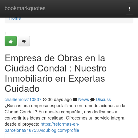
Home
bookmarkquotes
Togg
navi
Home
1
Empresa de Obras en la
Ciudad Condal : Nuestro
Inmobiliario en Expertas
Cuidado
charliemoiv710837
30 days ago
News
Discuss
¿Buscas una empresa especializada en remodelaciones en la
Ciudad Condal ? En nuestra compañía , nos dedicamos a
convertir tus ideas en realidad. Ofrecemos un servicio integral,
desde el proyecto
https://reformas-en-
barcelona946753.vidublog.com/profile