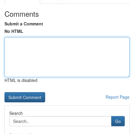
Comments
Submit a Comment
No HTML
HTML is disabled
Report Page
Search
Go