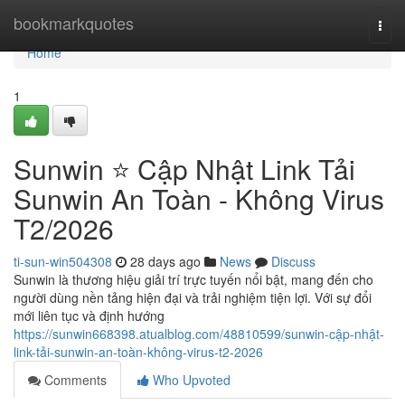
Home
bookmarkquotes
Togg
navi
Home
1
Sunwin ⭐️ Cập Nhật Link Tải
Sunwin An Toàn - Không Virus
T2/2026
ti-sun-win504308
28 days ago
News
Discuss
Sunwin là thương hiệu giải trí trực tuyến nổi bật, mang đến cho
người dùng nền tảng hiện đại và trải nghiệm tiện lợi. Với sự đổi
mới liên tục và định hướng
https://sunwin668398.atualblog.com/48810599/sunwin-cập-nhật-
link-tải-sunwin-an-toàn-không-virus-t2-2026
Comments
Who Upvoted