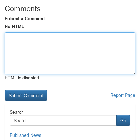
Comments
Submit a Comment
No HTML
HTML is disabled
Report Page
Search
Go
Published News