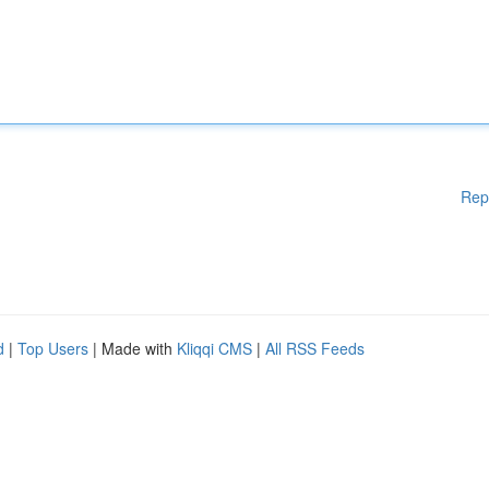
Rep
d
|
Top Users
| Made with
Kliqqi CMS
|
All RSS Feeds