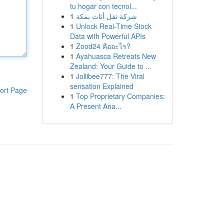
tu hogar con tecnol...
1
شركة نقل أثاث بمكة
1
Unlock Real-Time Stock
Data with Powerful APIs
1
Zood24 คืออะไร?
1
Ayahuasca Retreats New
Zealand: Your Guide to ...
1
Jollibee777: The Viral
sensation Explained
ort Page
1
Top Proprietary Companies:
A Present Ana...