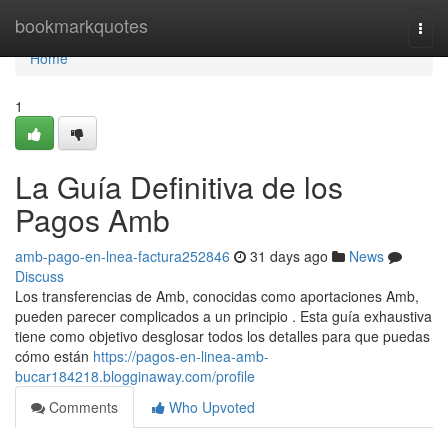
Home
bookmarkquotes
Togg
navi
Home
1
La Guía Definitiva de los
Pagos Amb
amb-pago-en-lnea-factura252846
31 days ago
News
Discuss
Los transferencias de Amb, conocidas como aportaciones Amb,
pueden parecer complicados a un principio . Esta guía exhaustiva
tiene como objetivo desglosar todos los detalles para que puedas
cómo están
https://pagos-en-linea-amb-
bucar184218.blogginaway.com/profile
Comments
Who Upvoted