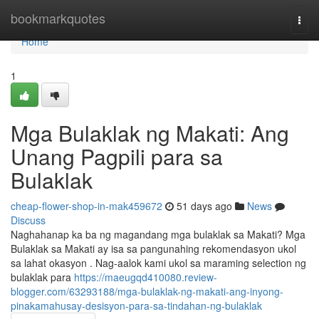
Home
bookmarkquotes
Togg
navi
Home
1
Mga Bulaklak ng Makati: Ang
Unang Pagpili para sa
Bulaklak
cheap-flower-shop-in-mak459672
51 days ago
News
Discuss
Naghahanap ka ba ng magandang mga bulaklak sa Makati? Mga
Bulaklak sa Makati ay isa sa pangunahing rekomendasyon ukol
sa lahat okasyon . Nag-aalok kami ukol sa maraming selection ng
bulaklak para
https://maeugqd410080.review-
blogger.com/63293188/mga-bulaklak-ng-makati-ang-inyong-
pinakamahusay-desisyon-para-sa-tindahan-ng-bulaklak