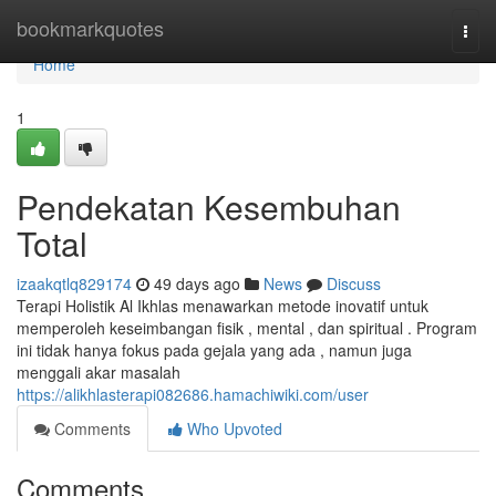
Home
bookmarkquotes
Togg
navi
Home
1
Pendekatan Kesembuhan
Total
izaakqtlq829174
49 days ago
News
Discuss
Terapi Holistik Al Ikhlas menawarkan metode inovatif untuk
memperoleh keseimbangan fisik , mental , dan spiritual . Program
ini tidak hanya fokus pada gejala yang ada , namun juga
menggali akar masalah
https://alikhlasterapi082686.hamachiwiki.com/user
Comments
Who Upvoted
Comments