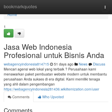
Home
bookmarkquotes
Togg
navi
Home
1
Jasa Web Indonesia
Profesional untuk Bisnis Anda
webagencyindonesia814715
51 days ago
News
Discuss
Mencari agensi web lokal yang terbaik ? Perusahaan kami
menawarkan paket pembuatan website modern untuk membantu
perusahaan Anda sukses di era digital. Kami memiliki tenaga
yang ahli dalam pengembangan
https://webagencyindonesia281436.wikiitemization.com/user
Comments
Who Upvoted
Comments