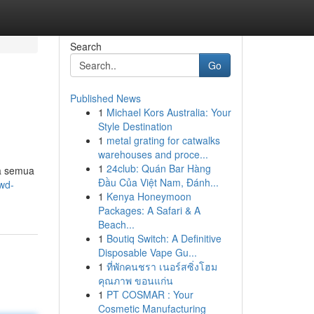
Search
Go
Published News
1
Michael Kors Australia: Your
Style Destination
1
metal grating for catwalks
warehouses and proce...
1
24club: Quán Bar Hàng
a semua
Đầu Của Việt Nam, Đánh...
iwd-
1
Kenya Honeymoon
Packages: A Safari & A
Beach...
1
Boutiq Switch: A Definitive
Disposable Vape Gu...
1
ที่พักคนชรา เนอร์สซิ่งโฮม
คุณภาพ ขอนแก่น
1
PT COSMAR : Your
Cosmetic Manufacturing