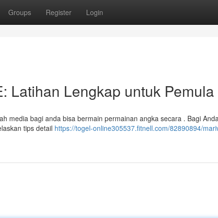
Groups
Register
Login
Latihan Lengkap untuk Pemula
h media bagi anda bisa bermain permainan angka secara . Bagi And
elaskan tips detail
https://togel-online305537.fitnell.com/82890894/mar