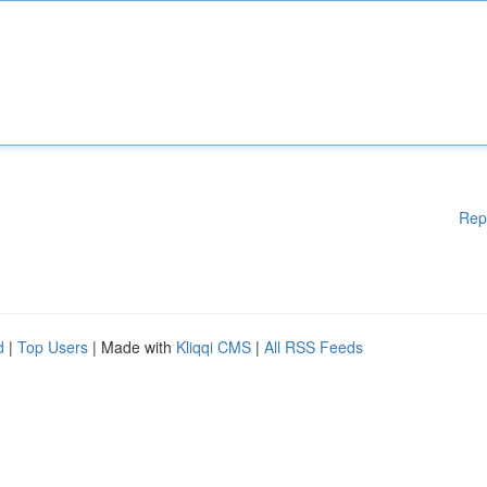
Rep
d
|
Top Users
| Made with
Kliqqi CMS
|
All RSS Feeds