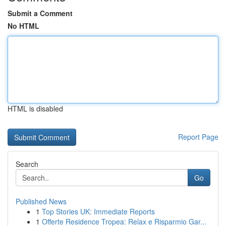
Submit a Comment
No HTML
HTML is disabled
Report Page
Search
Go
Published News
1
Top Stories UK: Immediate Reports
1
Offerte Residence Tropea: Relax e Risparmio Gar...