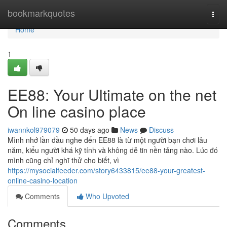
Home
bookmarkquotes
Togg
navi
Home
1
EE88: Your Ultimate on the net
On line casino place
iwannkol979079
50 days ago
News
Discuss
Mình nhớ lần đầu nghe đến EE88 là từ một người bạn chơi lâu
năm, kiểu người khá kỹ tính và không dễ tin nền tảng nào. Lúc đó
mình cũng chỉ nghĩ thử cho biết, vì
https://mysocialfeeder.com/story6433815/ee88-your-greatest-
online-casino-location
Comments
Who Upvoted
Comments