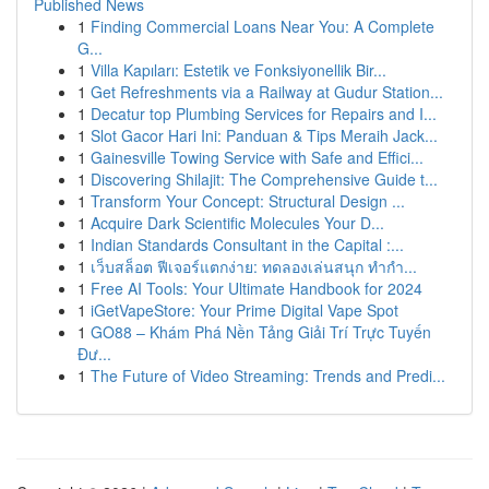
Published News
1
Finding Commercial Loans Near You: A Complete
G...
1
Villa Kapıları: Estetik ve Fonksiyonellik Bir...
1
Get Refreshments via a Railway at Gudur Station...
1
Decatur top Plumbing Services for Repairs and I...
1
Slot Gacor Hari Ini: Panduan & Tips Meraih Jack...
1
Gainesville Towing Service with Safe and Effici...
1
Discovering Shilajit: The Comprehensive Guide t...
1
Transform Your Concept: Structural Design ...
1
Acquire Dark Scientific Molecules Your D...
1
Indian Standards Consultant in the Capital :...
1
เว็บสล็อต ฟีเจอร์แตกง่าย: ทดลองเล่นสนุก ทำกำ...
1
Free AI Tools: Your Ultimate Handbook for 2024
1
iGetVapeStore: Your Prime Digital Vape Spot
1
GO88 – Khám Phá Nền Tảng Giải Trí Trực Tuyến
Đư...
1
The Future of Video Streaming: Trends and Predi...