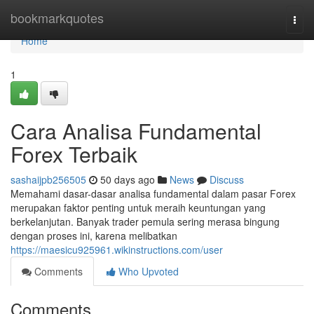
Home
bookmarkquotes
Togg
navi
Home
1
Cara Analisa Fundamental
Forex Terbaik
sashaijpb256505
50 days ago
News
Discuss
Memahami dasar-dasar analisa fundamental dalam pasar Forex
merupakan faktor penting untuk meraih keuntungan yang
berkelanjutan. Banyak trader pemula sering merasa bingung
dengan proses ini, karena melibatkan
https://maesicu925961.wikinstructions.com/user
Comments
Who Upvoted
Comments