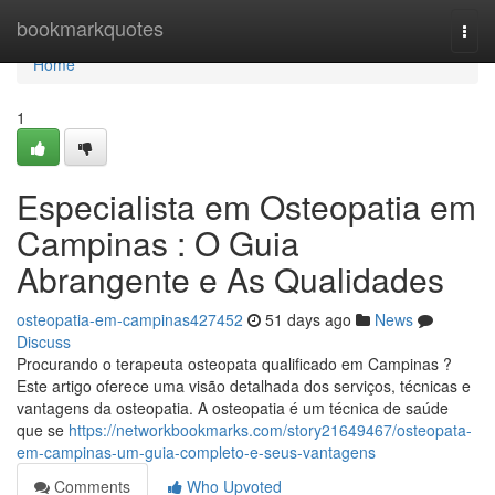
Home
bookmarkquotes
Togg
navi
Home
1
Especialista em Osteopatia em
Campinas : O Guia
Abrangente e As Qualidades
osteopatia-em-campinas427452
51 days ago
News
Discuss
Procurando o terapeuta osteopata qualificado em Campinas ?
Este artigo oferece uma visão detalhada dos serviços, técnicas e
vantagens da osteopatia. A osteopatia é um técnica de saúde
que se
https://networkbookmarks.com/story21649467/osteopata-
em-campinas-um-guia-completo-e-seus-vantagens
Comments
Who Upvoted