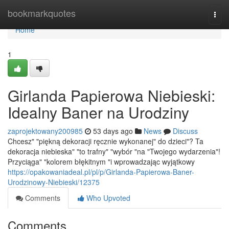
Home
bookmarkquotes
Togg
navi
Home
1
Girlanda Papierowa Niebieski:
Idealny Baner na Urodziny
zaprojektowany200985
53 days ago
News
Discuss
Chcesz" "piękną dekoracji ręcznie wykonanej" do dzieci"? Ta
dekoracja niebieska" "to trafny" "wybór "na "Twojego wydarzenia"!
Przyciąga" "kolorem błękitnym "i wprowadzając wyjątkowy
https://opakowaniadeal.pl/pl/p/Girlanda-Papierowa-Baner-
Urodzinowy-Niebieski/12375
Comments
Who Upvoted
Comments