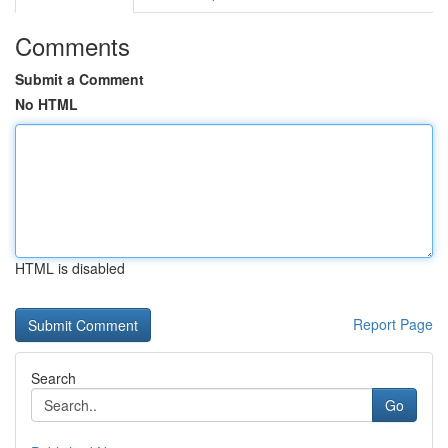
Comments
Submit a Comment
No HTML
HTML is disabled
Report Page
Search
Go