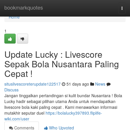
Home
bookmarkquotes
Togg
navi
Home
1
Update Lucky : Livescore
Sepak Bola Nusantara Paling
Cepat !
situslivescoreterupdate122517
51 days ago
News
Discuss
Jangan tinggalkan pertandingan si kulit bundar Nusantara ! Bola
Lucky hadir sebagai pilihan utama Anda untuk mendapatkan
livescore bola kaki paling cepat . Kami menawarkan informasi
mutakhir seputar duel
https://bolalucky397893.fliplife-
wiki.com/user
Comments
Who Upvoted