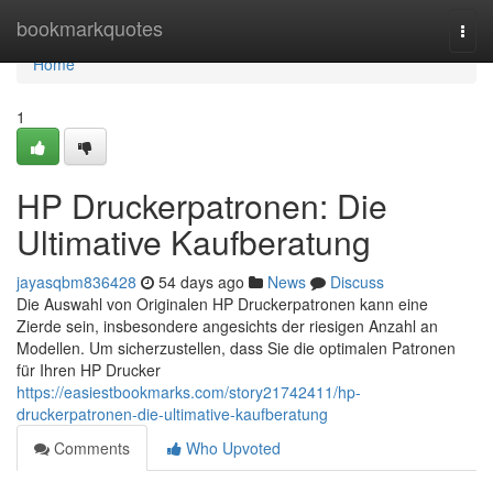
Home
bookmarkquotes
Togg
navi
Home
1
HP Druckerpatronen: Die
Ultimative Kaufberatung
jayasqbm836428
54 days ago
News
Discuss
Die Auswahl von Originalen HP Druckerpatronen kann eine
Zierde sein, insbesondere angesichts der riesigen Anzahl an
Modellen. Um sicherzustellen, dass Sie die optimalen Patronen
für Ihren HP Drucker
https://easiestbookmarks.com/story21742411/hp-
druckerpatronen-die-ultimative-kaufberatung
Comments
Who Upvoted