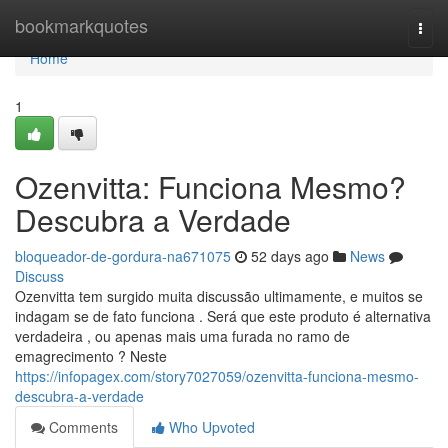
Home
bookmarkquotes
Togg
navi
Home
1
Ozenvitta: Funciona Mesmo?
Descubra a Verdade
bloqueador-de-gordura-na671075
52 days ago
News
Discuss
Ozenvitta tem surgido muita discussão ultimamente, e muitos se
indagam se de fato funciona . Será que este produto é alternativa
verdadeira , ou apenas mais uma furada no ramo de
emagrecimento ? Neste
https://infopagex.com/story7027059/ozenvitta-funciona-mesmo-
descubra-a-verdade
Comments
Who Upvoted