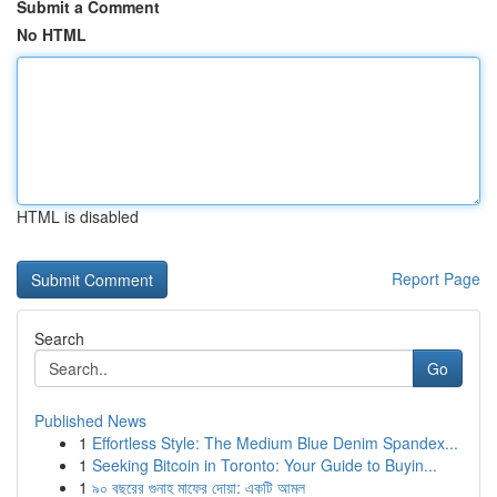
Submit a Comment
No HTML
HTML is disabled
Report Page
Search
Go
Published News
1
Effortless Style: The Medium Blue Denim Spandex...
1
Seeking Bitcoin in Toronto: Your Guide to Buyin...
1
৯০ বছরের গুনাহ মাফের দোয়া: একটি আমল