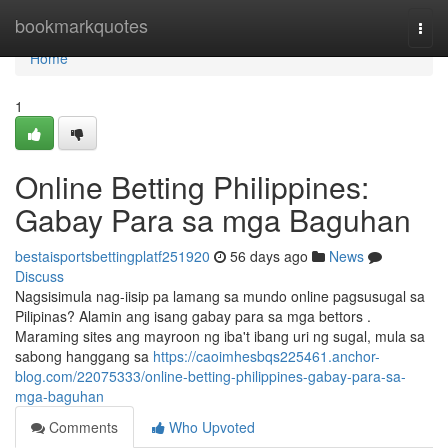
Home
bookmarkquotes
Togg
navi
Home
1
Online Betting Philippines:
Gabay Para sa mga Baguhan
bestaisportsbettingplatf251920
56 days ago
News
Discuss
Nagsisimula nag-iisip pa lamang sa mundo online pagsusugal sa
Pilipinas? Alamin ang isang gabay para sa mga bettors .
Maraming sites ang mayroon ng iba't ibang uri ng sugal, mula sa
sabong hanggang sa
https://caoimhesbqs225461.anchor-
blog.com/22075333/online-betting-philippines-gabay-para-sa-
mga-baguhan
Comments
Who Upvoted