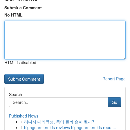
Submit a Comment
No HTML
HTML is disabled
Report Page
Search
Go
Published News
1
리니지 대리육성, 득이 될까 손이 될까?
1
highgearsteroids reviews highgearsteroids reput...