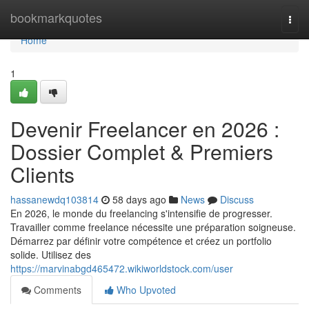
Home
bookmarkquotes
Togg
navi
Home
1
Devenir Freelancer en 2026 :
Dossier Complet & Premiers
Clients
hassanewdq103814
58 days ago
News
Discuss
En 2026, le monde du freelancing s'intensifie de progresser.
Travailler comme freelance nécessite une préparation soigneuse.
Démarrez par définir votre compétence et créez un portfolio
solide. Utilisez des
https://marvinabgd465472.wikiworldstock.com/user
Comments
Who Upvoted