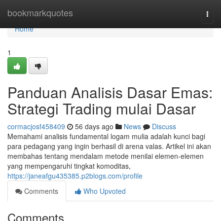
Home
bookmarkquotes
Togg
navi
Home
1
Panduan Analisis Dasar Emas:
Strategi Trading mulai Dasar
cormacjosf458409
56 days ago
News
Discuss
Memahami analisis fundamental logam mulia adalah kunci bagi
para pedagang yang ingin berhasil di arena valas. Artikel ini akan
membahas tentang mendalam metode menilai elemen-elemen
yang mempengaruhi tingkat komoditas,
https://janeafgu435385.p2blogs.com/profile
Comments
Who Upvoted
Comments