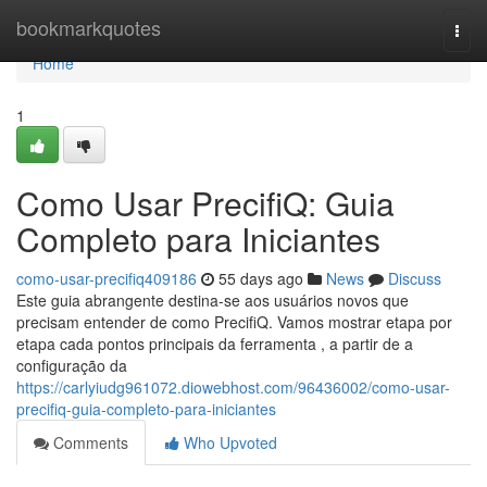
Home
bookmarkquotes
Togg
navi
Home
1
Como Usar PrecifiQ: Guia
Completo para Iniciantes
como-usar-precifiq409186
55 days ago
News
Discuss
Este guia abrangente destina-se aos usuários novos que
precisam entender de como PrecifiQ. Vamos mostrar etapa por
etapa cada pontos principais da ferramenta , a partir de a
configuração da
https://carlyiudg961072.diowebhost.com/96436002/como-usar-
precifiq-guia-completo-para-iniciantes
Comments
Who Upvoted