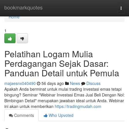
Home
bookmarkquotes
Togg
navi
Home
1
Pelatihan Logam Mulia
Perdagangan Sejak Dasar:
Panduan Detail untuk Pemula
majaesnx040490
56 days ago
News
Discuss
Apakah Anda berminat untuk mulai trading investasi emas tetapi
bingung? Seminar "Webinar Investasi Emas Jual Beli Dengan Nol:
Bimbingan Detail" merupakan jawaban ideal untuk Anda. Webinar
ini akan untuk memberikan
https://tradingmudah.com
Comments
Who Upvoted