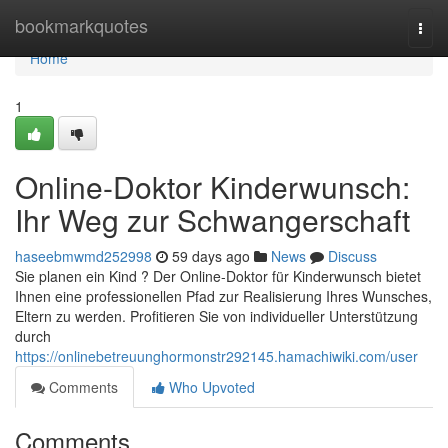
Home
bookmarkquotes
Togg
navi
Home
1
Online-Doktor Kinderwunsch:
Ihr Weg zur Schwangerschaft
haseebmwmd252998
59 days ago
News
Discuss
Sie planen ein Kind ? Der Online-Doktor für Kinderwunsch bietet
Ihnen eine professionellen Pfad zur Realisierung Ihres Wunsches,
Eltern zu werden. Profitieren Sie von individueller Unterstützung
durch
https://onlinebetreuunghormonstr292145.hamachiwiki.com/user
Comments
Who Upvoted
Comments