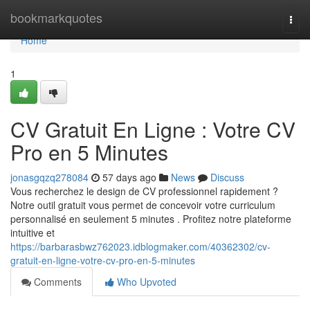
Home
bookmarkquotes
Togg
navi
Home
1
CV Gratuit En Ligne : Votre CV
Pro en 5 Minutes
jonasgqzq278084
57 days ago
News
Discuss
Vous recherchez le design de CV professionnel rapidement ?
Notre outil gratuit vous permet de concevoir votre curriculum
personnalisé en seulement 5 minutes . Profitez notre plateforme
intuitive et
https://barbarasbwz762023.idblogmaker.com/40362302/cv-
gratuit-en-ligne-votre-cv-pro-en-5-minutes
Comments
Who Upvoted