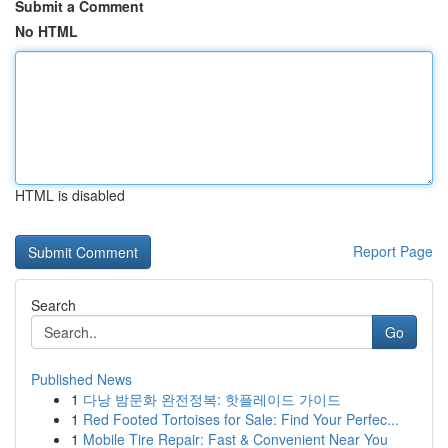
Submit a Comment
No HTML
HTML is disabled
Report Page
Search
Go
Published News
1
다낭 밤문화 완전정복: 핫플레이드 가이드
1
Red Footed Tortoises for Sale: Find Your Perfec...
1
Mobile Tire Repair: Fast & Convenient Near You