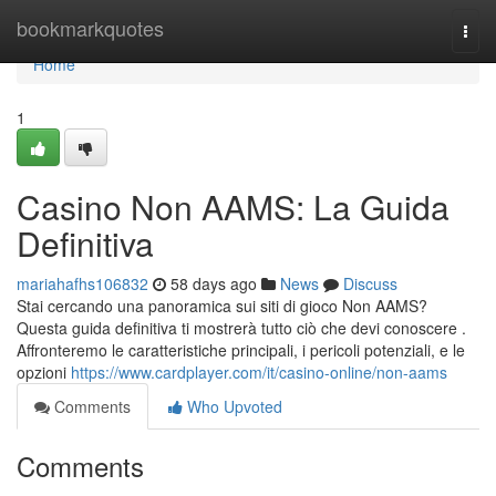
Home
bookmarkquotes
Togg
navi
Home
1
Casino Non AAMS: La Guida
Definitiva
mariahafhs106832
58 days ago
News
Discuss
Stai cercando una panoramica sui siti di gioco Non AAMS?
Questa guida definitiva ti mostrerà tutto ciò che devi conoscere .
Affronteremo le caratteristiche principali, i pericoli potenziali, e le
opzioni
https://www.cardplayer.com/it/casino-online/non-aams
Comments
Who Upvoted
Comments