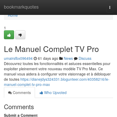
Home
bookmarkquotes
Togg
navi
Home
1
Le Manuel Complet TV Pro
umairsfbx096494
61 days ago
News
Discuss
Découvrez toutes les fonctionnalités et astuces essentielles pour
exploiter pleinement votre nouveau modèle TV Pro Max. Ce
manuel vous aidera à configurer votre visionnage et à débloquer
de toutes
https://dianejdys324331.blogunteer.com/40358216/le-
manuel-complet-tv-pro-max
Comments
Who Upvoted
Comments
Submit a Comment