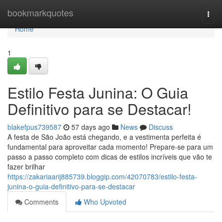
Home
bookmarkquotes
Togg
navi
Home
1
Estilo Festa Junina: O Guia
Definitivo para se Destacar!
blakefpus739587
57 days ago
News
Discuss
A festa de São João está chegando, e a vestimenta perfeita é
fundamental para aproveitar cada momento! Prepare-se para um
passo a passo completo com dicas de estilos incríveis que vão te
fazer brilhar
https://zakariaarij885739.bloggip.com/42070783/estilo-festa-
junina-o-guia-definitivo-para-se-destacar
Comments
Who Upvoted