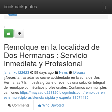
Home
bookmarkquotes
Togg
navi
Home
1
Remolque en la localidad de
Dos Hermanas : Servicio
Inmediata y Profesional
janahrxc122623
59 days ago
News
Discuss
¿Necesita trasladar su coche accidentado en la zona de Dos
Hermanas ? En nuestra grúa le ofrecemos una solución integral
de remolque con técnicos profesionales. Contamos con múltiples
camiones
https://mayaadfd223120.blogminds.com/remolque-en-
este-municipio-asistencia-rápida-y-experta-38574495
Comments
Who Upvoted