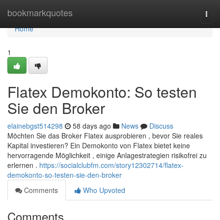
Home
bookmarkquotes
Togg
navi
Home
1
Flatex Demokonto: So testen
Sie den Broker
elainebgst514298
58 days ago
News
Discuss
Möchten Sie das Broker Flatex ausprobieren , bevor Sie reales
Kapital investieren? Ein Demokonto von Flatex bietet keine
hervorragende Möglichkeit , einige Anlagestrategien risikofrei zu
erlernen .
https://socialclubfm.com/story12302714/flatex-
demokonto-so-testen-sie-den-broker
Comments
Who Upvoted
Comments