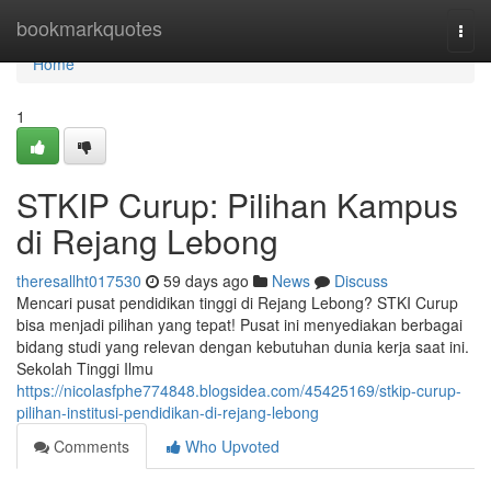
Home
bookmarkquotes
Togg
navi
Home
1
STKIP Curup: Pilihan Kampus
di Rejang Lebong
theresallht017530
59 days ago
News
Discuss
Mencari pusat pendidikan tinggi di Rejang Lebong? STKI Curup
bisa menjadi pilihan yang tepat! Pusat ini menyediakan berbagai
bidang studi yang relevan dengan kebutuhan dunia kerja saat ini.
Sekolah Tinggi Ilmu
https://nicolasfphe774848.blogsidea.com/45425169/stkip-curup-
pilihan-institusi-pendidikan-di-rejang-lebong
Comments
Who Upvoted