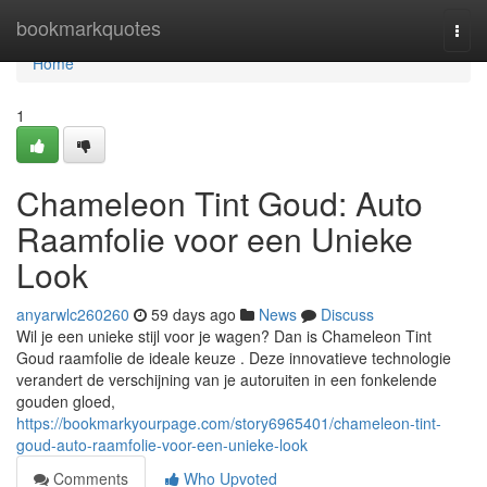
Home
bookmarkquotes
Togg
navi
Home
1
Chameleon Tint Goud: Auto
Raamfolie voor een Unieke
Look
anyarwlc260260
59 days ago
News
Discuss
Wil je een unieke stijl voor je wagen? Dan is Chameleon Tint
Goud raamfolie de ideale keuze . Deze innovatieve technologie
verandert de verschijning van je autoruiten in een fonkelende
gouden gloed,
https://bookmarkyourpage.com/story6965401/chameleon-tint-
goud-auto-raamfolie-voor-een-unieke-look
Comments
Who Upvoted